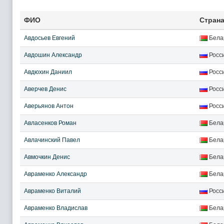
ФИО
Стран
Авдосьев Евгений
Бела
Авдошин Александр
Росс
Авдюхин Даниил
Росс
Аверчев Денис
Росс
Аверьянов Антон
Росс
Авласенков Роман
Бела
Авлачинский Павел
Бела
Авмочкин Денис
Бела
Авраменко Александр
Бела
Авраменко Виталий
Росс
Авраменко Владислав
Бела