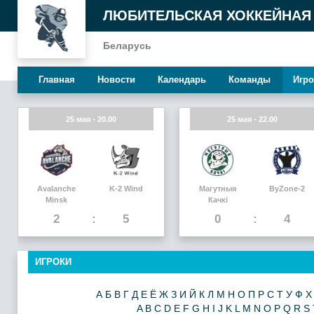
ЛЮБИТЕЛЬСКАЯ ХОККЕЙНАЯ
Беларусь
Главная
Новости
Календарь
Команды
Игро
25 мая - 20.00
25 мая - 22.00
Avalanche
K-2 Wind
Магутныя
ByZone-2
Minsk
Качкi
2
5
0
4
ИГРОКИ
А
Б
В
Г
Д
Е
Ё
Ж
З
И
Й
К
Л
М
Н
О
П
Р
С
Т
У
Ф
Х
A
B
C
D
E
F
G
H
I
J
K
L
M
N
O
P
Q
R
S