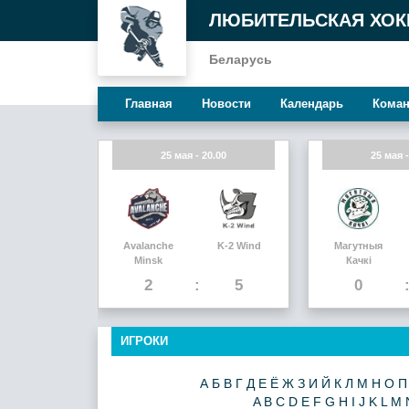
ЛЮБИТЕЛЬСКАЯ ХОК
Беларусь
Главная
Новости
Календарь
Кома
25 мая - 20.00
25 мая -
Avalanche
K-2 Wind
Магутныя
Minsk
Качкi
2
5
0
ИГРОКИ
А
Б
В
Г
Д
Е
Ё
Ж
З
И
Й
К
Л
М
Н
О
П
A
B
C
D
E
F
G
H
I
J
K
L
M