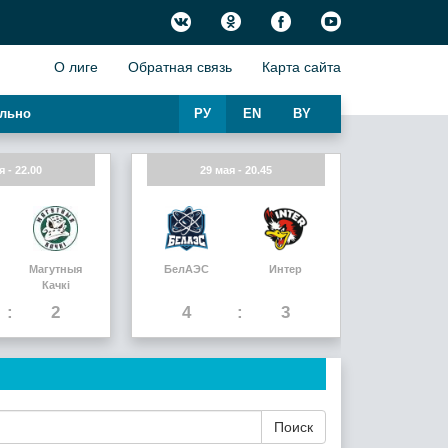
О лиге
Обратная связь
Карта сайта
льно
РУ
EN
BY
я - 22.00
29 мая - 20.45
Магутныя
БелАЭС
Интер
Качкi
2
4
3
Поиск