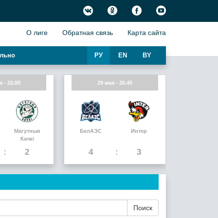
О лиге
Обратная связь
Карта сайта
льно
РУ
EN
BY
я - 22.00
29 мая - 20.45
Магутныя
БелАЭС
Интер
Качкi
2
4
3
Поиск