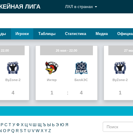
КЕЙНАЯ ЛИГА
ЛХЛ в странах
нды
Игроки
Таблицы
Статистика
Медиа
Официа
 22.00
26 мая - 22.00
27 ма
ByZone-2
Интер
БелАЭС
ByZone-2
4
1
4
1
Р
С
Т
У
Ф
Х
Ц
Ч
Ш
Щ
Ъ
Ы
Ь
Э
Ю
Я
N
O
P
Q
R
S
T
U
V
W
X
Y
Z