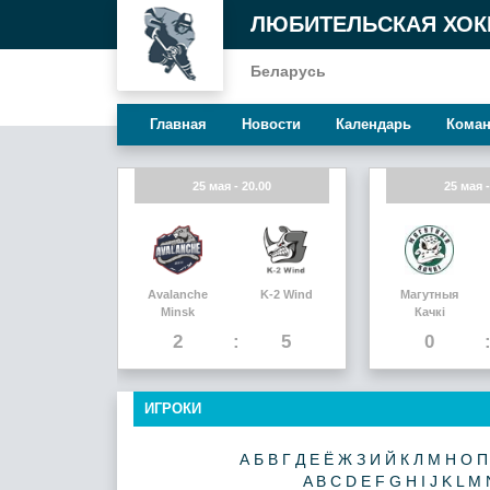
ЛЮБИТЕЛЬСКАЯ ХОК
Беларусь
Главная
Новости
Календарь
Кома
25 мая - 20.00
25 мая -
Avalanche
K-2 Wind
Магутныя
Minsk
Качкi
2
5
0
ИГРОКИ
А
Б
В
Г
Д
Е
Ё
Ж
З
И
Й
К
Л
М
Н
О
П
A
B
C
D
E
F
G
H
I
J
K
L
M