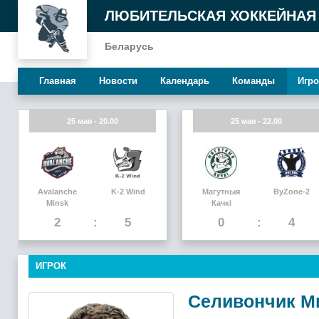
ЛЮБИТЕЛЬСКАЯ ХОККЕЙНАЯ
Беларусь
Главная
Новости
Календарь
Команды
Игро
25 мая - 20.00
25 мая - 22.00
Avalanche
K-2 Wind
Магутныя
ByZone-2
Minsk
Качкi
2
5
0
4
ИГРОК
Селивончик М