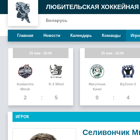
ЛЮБИТЕЛЬСКАЯ ХОККЕЙНАЯ
Беларусь
Главная
Новости
Календарь
Команды
Игро
25 мая - 20.00
25 мая - 22.00
Avalanche
K-2 Wind
Магутныя
ByZone-2
Minsk
Качкi
2
5
0
4
ИГРОК
Селивончик М