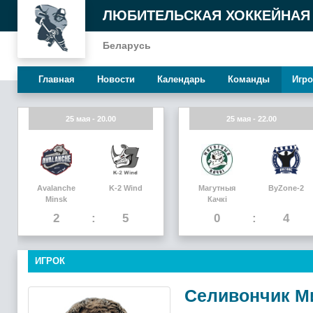
ЛЮБИТЕЛЬСКАЯ ХОККЕЙНАЯ
Беларусь
Главная
Новости
Календарь
Команды
Игро
25 мая - 20.00
25 мая - 22.00
Avalanche
K-2 Wind
Магутныя
ByZone-2
Minsk
Качкi
2
5
0
4
ИГРОК
Селивончик М