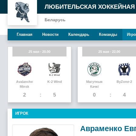
ЛЮБИТЕЛЬСКАЯ ХОККЕЙНАЯ
Беларусь
Главная
Новости
Календарь
Команды
Игро
25 мая - 20.00
25 мая - 22.00
Avalanche
K-2 Wind
Магутныя
ByZone-2
Minsk
Качкi
2
5
0
4
ИГРОК
Авраменко Ев