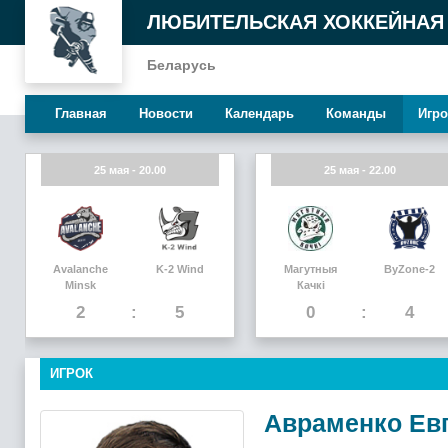
ЛЮБИТЕЛЬСКАЯ ХОККЕЙНАЯ
Беларусь
Главная
Новости
Календарь
Команды
Игро
25 мая - 20.00
25 мая - 22.00
Avalanche
K-2 Wind
Магутныя
ByZone-2
Minsk
Качкi
2
5
0
4
ИГРОК
Авраменко Ев