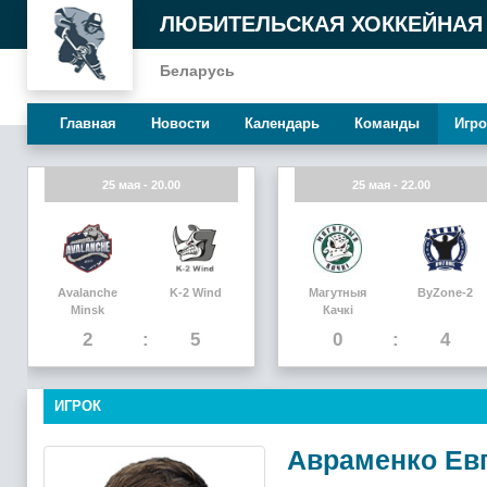
ЛЮБИТЕЛЬСКАЯ ХОККЕЙНАЯ
Беларусь
Главная
Новости
Календарь
Команды
Игро
25 мая - 20.00
25 мая - 22.00
Avalanche
K-2 Wind
Магутныя
ByZone-2
Minsk
Качкi
2
5
0
4
ИГРОК
Авраменко Ев