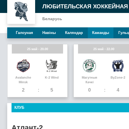
ЛЮБИТЕЛЬСКАЯ ХОККЕЙНАЯ
Беларусь
Галоуная
Навiны
Каляндар
Каманды
Гуль
25 май - 20.00
25 май - 22.00
Avalanche
K-2 Wind
Магутныя
ByZone-2
Minsk
Качкi
2
5
0
4
КЛУБ
Атлант-2