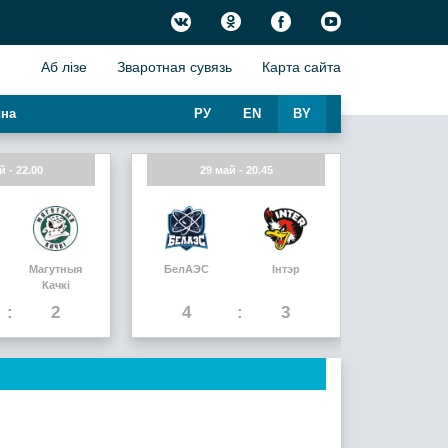
Аб лiзе
Зваротная сувязь
Карта сайта
на
РУ
EN
BY
й - 22.00
29 май - 20.45
Магутныя
БелАЭС
Інтэр
Качкi
2
4
3