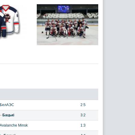
БелАЭС
2:5
-
Бацькі
3:2
Avalanche Minsk
1:3