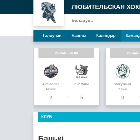
ЛЮБИТЕЛЬСКАЯ ХОК
Беларусь
Галоуная
Навiны
Каляндар
Каман
25 май - 20.00
25 май -
Avalanche
K-2 Wind
Магутныя
Minsk
Качкi
2
5
0
КЛУБ
Бацькі