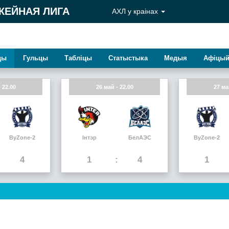
КЕЙНАЯ ЛИГА
АХЛ у краiнах
ды
Гульцы
Таблiцы
Статыстыка
Медыя
Афiцый
 22.00
26 май - 22.00
27 ма
ByZone-2
Інтэр
БелАЭС
ByZone-2
4
1
4
1