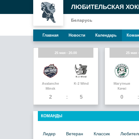
ЛЮБИТЕЛЬСКАЯ ХОК
Беларусь
Главная
Новости
Календарь
Кома
25 мая - 20.00
25 мая -
Avalanche
K-2 Wind
Магутныя
Minsk
Качкi
2
5
0
КОМАНДЫ
Лидер
Ветеран
Классик
Любител