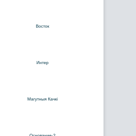
Восток
Интер
Магутныя Качкi
Основание-2