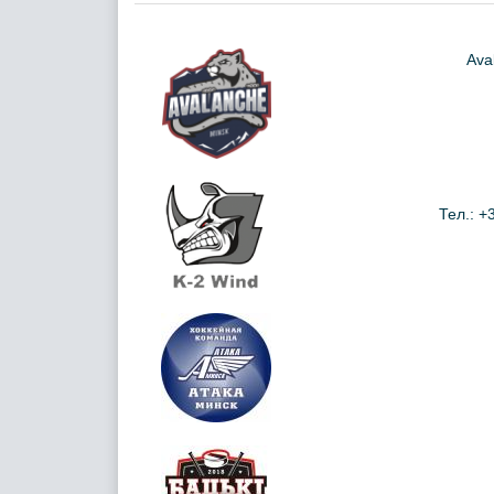
Ava
Тел.: +