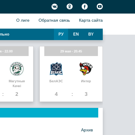
О лиге
Обратная связь
Карта сайта
льно
РУ
EN
BY
я - 22.00
29 мая - 20.45
Магутныя
БелАЭС
Интер
Качкi
2
4
3
Архив