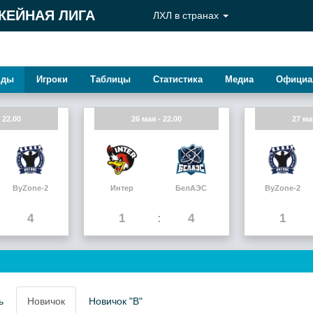
КЕЙНАЯ ЛИГА
ЛХЛ в странах
нды
Игроки
Таблицы
Статистика
Медиа
Официа
 22.00
26 мая - 22.00
27 ма
ByZone-2
Интер
БелАЭС
ByZone-2
4
1
4
1
ь
Новичок
Новичок "В"