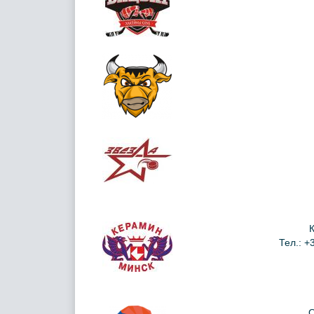
Тел.: +
О