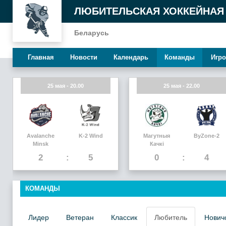
ЛЮБИТЕЛЬСКАЯ ХОККЕЙНАЯ
Беларусь
Главная
Новости
Календарь
Команды
Игро
25 мая - 20.00
25 мая - 22.00
Avalanche
K-2 Wind
Магутныя
ByZone-2
Minsk
Качкi
2
5
0
4
КОМАНДЫ
Лидер
Ветеран
Классик
Любитель
Нович