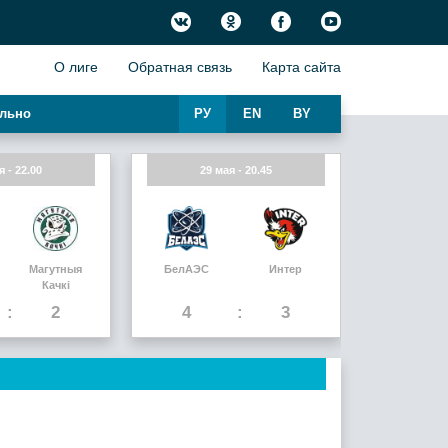
О лиге
Обратная связь
Карта сайта
льно
РУ
EN
BY
я - 22.00
29 мая - 20.45
Магутныя
БелАЭС
Интер
Качкi
2
4
3