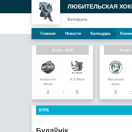
ЛЮБИТЕЛЬСКАЯ ХОК
Беларусь
Главная
Новости
Календарь
Кома
25 мая - 20.00
25 мая -
Avalanche
K-2 Wind
Магутныя
Minsk
Качкi
2
5
0
КЛУБ
Будаўнiк