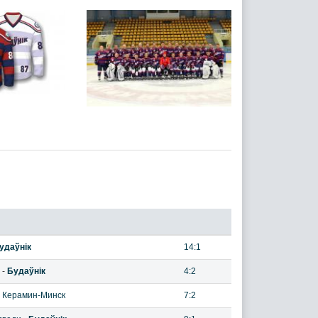
удаўнiк
14:1
-
Будаўнiк
4:2
-
Керамин-Минск
7:2