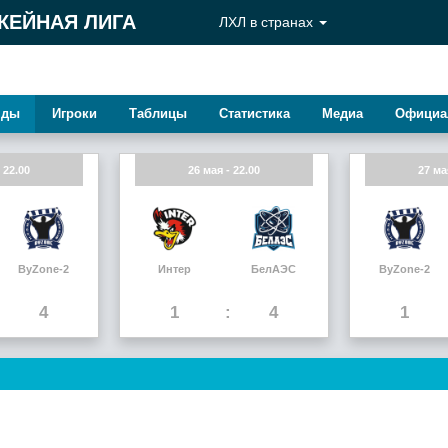
КЕЙНАЯ ЛИГА
ЛХЛ в странах
нды
Игроки
Таблицы
Статистика
Медиа
Официа
 22.00
26 мая - 22.00
27 ма
ByZone-2
Интер
БелАЭС
ByZone-2
4
1
4
1