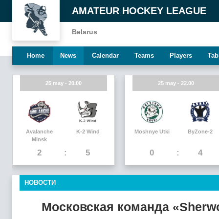
AMATEUR HOCKEY LEAGUE
Belarus
Home
News
Calendar
Teams
Players
Tab
25 may - 20.00
25 may - 22.00
Avalanche
K-2 Wind
Moshnye Utki
ByZone-2
Minsk
2
5
0
4
НОВОСТИ
Московская команда «Sherw