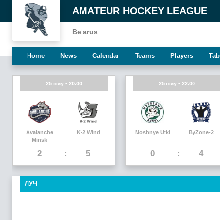
AMATEUR HOCKEY LEAGUE
Belarus
Home
News
Calendar
Teams
Players
Tab
25 may - 20.00
25 may - 22.00
Avalanche
K-2 Wind
Moshnye Utki
ByZone-2
Minsk
2
5
0
4
ЛУЧ