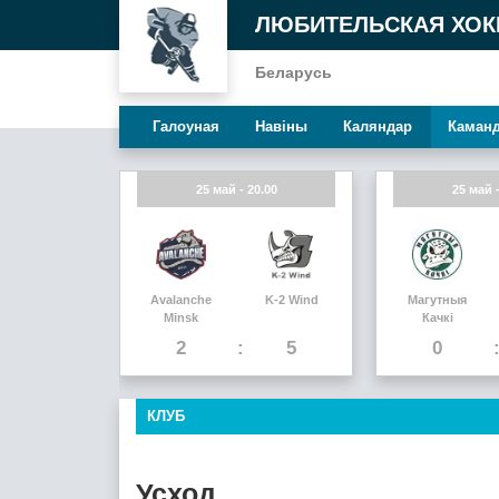
ЛЮБИТЕЛЬСКАЯ ХОК
Беларусь
Галоуная
Навiны
Каляндар
Каман
25 май - 20.00
25 май -
Avalanche
K-2 Wind
Магутныя
Minsk
Качкi
2
5
0
КЛУБ
Усход