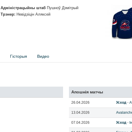
Адміністрацыйны штаб
Пушноў Дзмітрый
Трэнер:
Невідзіцін Аляксей
Гісторыя
Видео
Апошнія матчы
26.04.2026
Усход
-
A
13.04.2026
Avalanch
07.04.2026
Усход
-
І