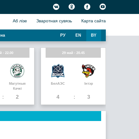
Аб лiзе
Зваротная сувязь
Карта сайта
на
РУ
EN
BY
й - 22.00
29 май - 20.45
Магутныя
БелАЭС
Інтэр
Качкi
2
4
3