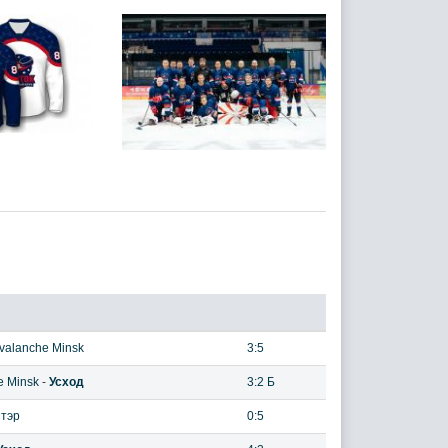
valanche Minsk
3:5
e Minsk
-
Усход
3:2 Б
нтэр
0:5