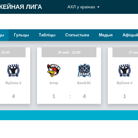
КЕЙНАЯ ЛИГА
АХЛ у краiнах
ды
Гульцы
Таблiцы
Статыстыка
Медыя
Афiцый
 22.00
26 май - 22.00
27 ма
ByZone-2
Інтэр
БелАЭС
ByZone-2
4
1
4
1