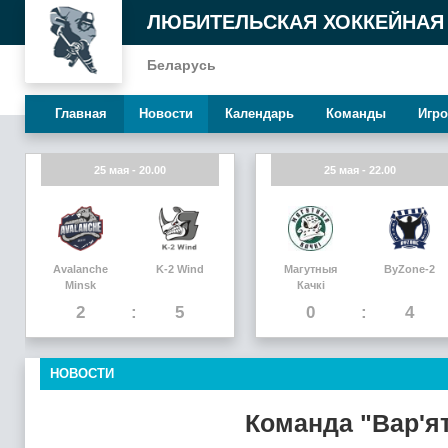
ЛЮБИТЕЛЬСКАЯ ХОККЕЙНАЯ
Беларусь
Главная
Новости
Календарь
Команды
Игро
25 мая - 20.00
25 мая - 22.00
Avalanche
K-2 Wind
Магутныя
ByZone-2
Minsk
Качкi
2
5
0
4
НОВОСТИ
Команда "Вар'я