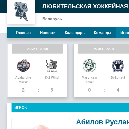
ЛЮБИТЕЛЬСКАЯ ХОККЕЙНАЯ
Беларусь
Главная
Новости
Календарь
Команды
Игро
25 мая - 20.00
25 мая - 22.00
Avalanche
K-2 Wind
Магутныя
ByZone-2
Minsk
Качкi
2
5
0
4
ИГРОК
Абилов Русла