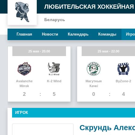
ЛЮБИТЕЛЬСКАЯ ХОККЕЙНАЯ
Беларусь
Главная
Новости
Календарь
Команды
Игро
25 мая - 20.00
25 мая - 22.00
Avalanche
K-2 Wind
Магутныя
ByZone-2
Minsk
Качкi
2
5
0
4
ИГРОК
Скрундь Алек