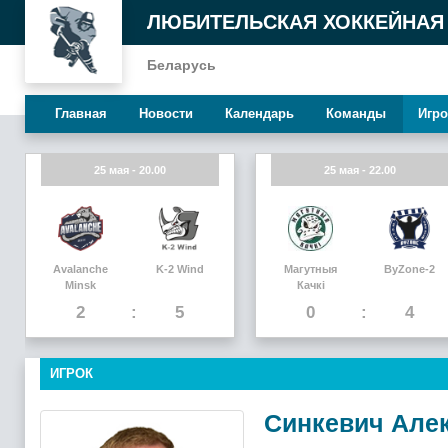
ЛЮБИТЕЛЬСКАЯ ХОККЕЙНАЯ
Беларусь
Главная
Новости
Календарь
Команды
Игро
25 мая - 20.00
25 мая - 22.00
Avalanche
K-2 Wind
Магутныя
ByZone-2
Minsk
Качкi
2
5
0
4
ИГРОК
Синкевич Але