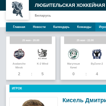
ЛЮБИТЕЛЬСКАЯ ХОККЕЙНАЯ
Беларусь
Главная
Новости
Календарь
Команды
Игро
25 мая - 20.00
25 мая - 22.00
Avalanche
K-2 Wind
Магутныя
ByZone-2
Minsk
Качкi
2
5
0
4
ИГРОК
Кисель Дмитр