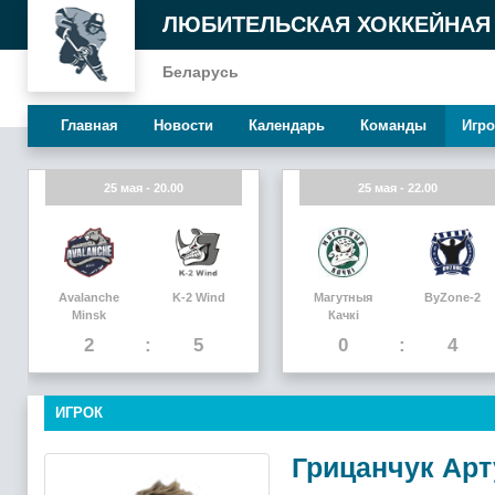
ЛЮБИТЕЛЬСКАЯ ХОККЕЙНАЯ
Беларусь
Главная
Новости
Календарь
Команды
Игро
25 мая - 20.00
25 мая - 22.00
Avalanche
K-2 Wind
Магутныя
ByZone-2
Minsk
Качкi
2
5
0
4
ИГРОК
Грицанчук Арт