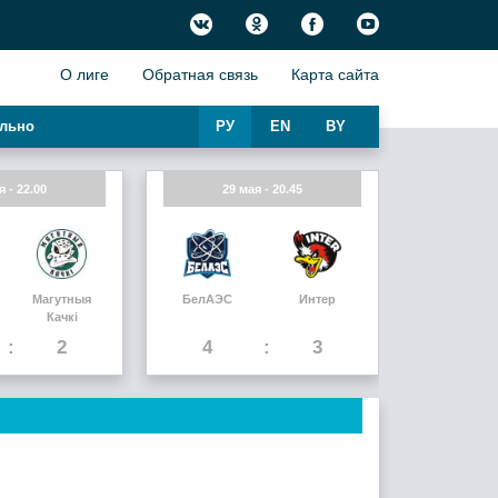
О лиге
Обратная связь
Карта сайта
льно
РУ
EN
BY
я - 22.00
29 мая - 20.45
Магутныя
БелАЭС
Интер
Качкi
2
4
3