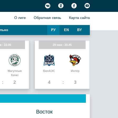
О лиге
Обратная связь
Карта сайта
льно
РУ
EN
BY
я - 22.00
29 мая - 20.45
Магутныя
БелАЭС
Интер
Качкi
2
4
3
Восток