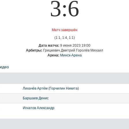
3:6
Матч завершён
(1:1, 1:4, 1:1)
Дата матча:
9 июня 2023 19:00
Арбитры:
Грицкевич Дмитрий Горолёв Михаил
Арена:
Минск-Арена
идео
7
Лихачёв Артём
(
Горчилин Никита
)
5
Баршаев Денис
2
Игнатов Александр