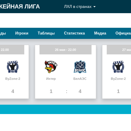
КЕЙНАЯ ЛИГА
ЛХЛ в странах
нды
Игроки
Таблицы
Статистика
Медиа
Официа
 22.00
26 мая - 22.00
27 ма
ByZone-2
Интер
БелАЭС
ByZone-2
4
1
4
1