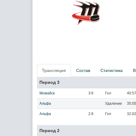
Трансляция
Состав
Статистика
В
Период 3
Можайск
3:6
Гол
40:5
Альфа
Удаление
35:0
Альфа
2:6
Гол
32:0
Период 2