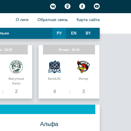
О лиге
Обратная связь
Карта сайта
льно
РУ
EN
BY
я - 22.00
29 мая - 20.45
Магутныя
БелАЭС
Интер
Качкi
2
4
3
Альфа