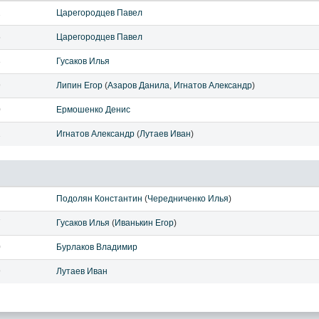
2
Царегородцев Павел
5
Царегородцев Павел
3
Гусаков Илья
9
Липин Егор
(
Азаров Данила
,
Игнатов Александр
)
0
Ермошенко Денис
2
Игнатов Александр
(
Лутаев Иван
)
Подолян Константин
(
Чередниченко Илья
)
7
Гусаков Илья
(
Иванькин Егор
)
0
Бурлаков Владимир
9
Лутаев Иван