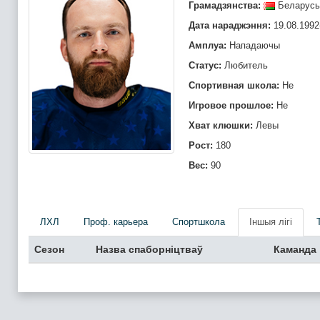
Грамадзянства:
Беларусь
Дата нараджэння:
19.08.1992
Амплуа:
Нападаючы
Статус:
Любитель
Спортивная школа:
Не
Игровое прошлое:
Не
Хват клюшки:
Левы
Рост:
180
Вес:
90
ЛХЛ
Проф. карьера
Спортшкола
Iншыя лігі
Сезон
Назва спаборніцтваў
Каманда