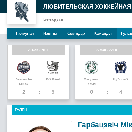
ЛЮБИТЕЛЬСКАЯ ХОККЕЙНАЯ
Беларусь
Галоуная
Навiны
Каляндар
Каманды
Гуль
25 май - 20.00
25 май - 22.00
Avalanche
K-2 Wind
Магутныя
ByZone-2
Minsk
Качкi
2
5
0
4
ГУЛЕЦ
Гарбацэвіч Мік