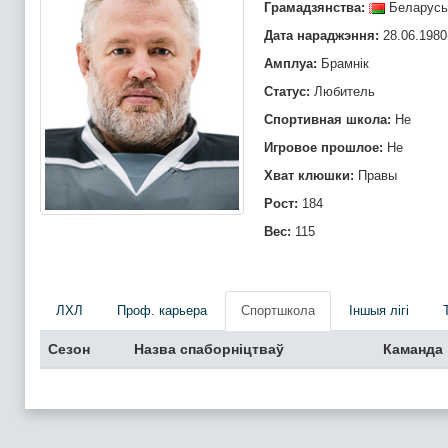
Грамадзянства:
Беларусь
Дата нараджэння:
28.06.1980
Амплуа:
Брамнiк
Статус:
Любитель
Спортивная школа:
Не
Игровое прошлое:
Не
Хват клюшки:
Правы
Рост:
184
Вес:
115
ЛХЛ
Проф. карьера
Спортшкола
Iншыя лігі
Сезон
Назва спаборніцтваў
Каманда