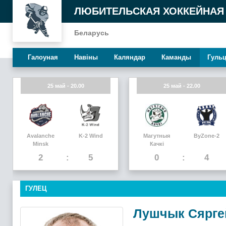
ЛЮБИТЕЛЬСКАЯ ХОККЕЙНАЯ
Беларусь
Галоуная
Навiны
Каляндар
Каманды
Гуль
25 май - 20.00
25 май - 22.00
Avalanche
K-2 Wind
Магутныя
ByZone-2
Minsk
Качкi
2
5
0
4
ГУЛЕЦ
Лушчык Сярге