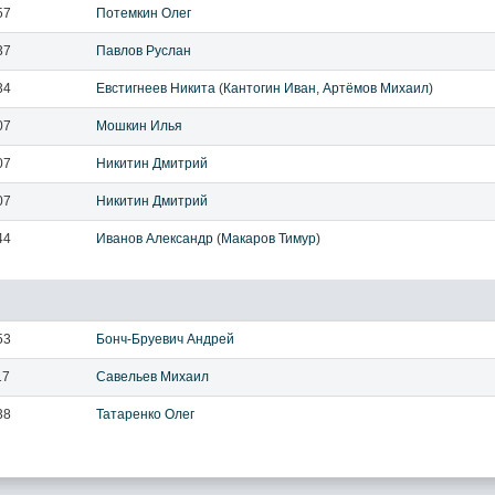
57
Потемкин Олег
37
Павлов Руслан
34
Евстигнеев Никита
(
Кантогин Иван
,
Артёмов Михаил
)
07
Мошкин Илья
07
Никитин Дмитрий
07
Никитин Дмитрий
44
Иванов Александр
(
Макаров Тимур
)
53
Бонч-Бруевич Андрей
17
Савельев Михаил
38
Татаренко Олег