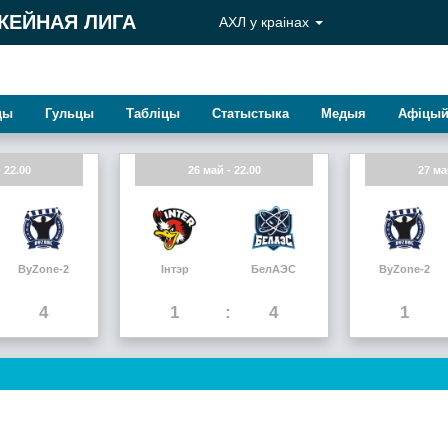
КЕЙНАЯ ЛИГА
АХЛ у краiнах
ды
Гульцы
Таблiцы
Статыстыка
Медыя
Афiцый
 22.00
26 май - 22.00
27 ма
ByZone-2
Інтэр
БелАЭС
ByZone-2
4
1
4
1