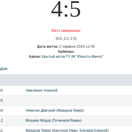
4:5
Матч завершаны
(0:0, 2:2, 2:3)
Дата матча:
2 чэрвеня 2024 12:45
Арбитры:
Арена:
Крытый каток ГУ ХК "Юность-Минск"
ідэа
55
Хмелинин Алексей
55
59
Никитин Дмитрий
(
Макаров Тимур
)
12
Мошкин Фёдор
(
Поченков Роман
)
51
Макаров Тимур
(
Кантогин Иван
,
Клочков Алексей
)