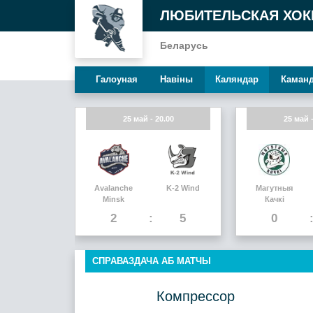
ЛЮБИТЕЛЬСКАЯ ХОК
Беларусь
Галоуная
Навiны
Каляндар
Каман
25 май - 20.00
25 май -
Avalanche
K-2 Wind
Магутныя
Minsk
Качкi
2
5
0
СПРАВАЗДАЧА АБ МАТЧЫ
Компрессор