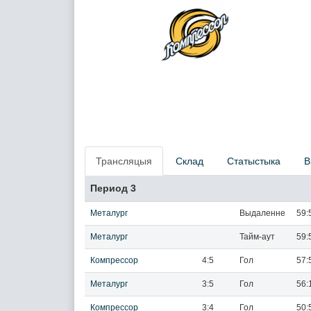
Трансляцыя
Склад
Статыстыка
В
Период 3
Металург
Выдаленне
59:
Металург
Тайм-аут
59:
Компрессор
4:5
Гол
57:
Металург
3:5
Гол
56:
Компрессор
3:4
Гол
50: