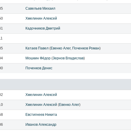
35
Савельев Михаил
50
Хмелинин Алексей
41
Кадочников Дмитрий
11
35
Катаев Павел
(
Евенко Алег
,
Поченков Роман
)
04
Мошкин Фёдор
(
Зернов Владислав
)
00
Поченков Денис
02
Хмелинин Алексей
10
Хмелинин Алексей
(
Евенко Алег
)
58
Евстигнеев Никита
36
Иванов Александр