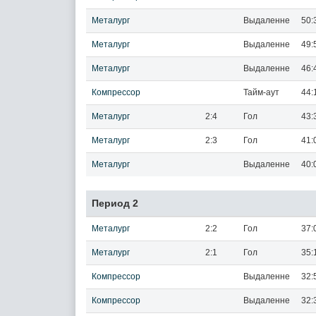
Металург
Выдаленне
50:
Металург
Выдаленне
49:
Металург
Выдаленне
46:
Компрессор
Тайм-аут
44:
Металург
2:4
Гол
43:
Металург
2:3
Гол
41:
Металург
Выдаленне
40:
Период 2
Металург
2:2
Гол
37:
Металург
2:1
Гол
35:
Компрессор
Выдаленне
32:
Компрессор
Выдаленне
32: