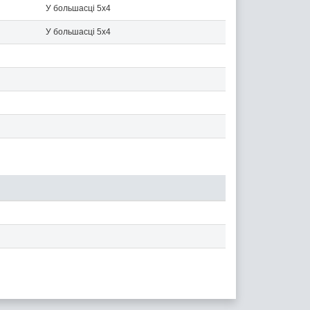
У большасці 5x4
У большасці 5x4