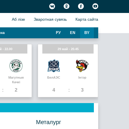
Аб лiзе
Зваротная сувязь
Карта сайта
на
РУ
EN
BY
й - 22.00
29 май - 20.45
Магутныя
БелАЭС
Інтэр
Качкi
2
4
3
Металург