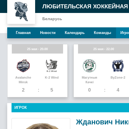
ЛЮБИТЕЛЬСКАЯ ХОККЕЙНАЯ
Беларусь
Главная
Новости
Календарь
Команды
Игро
25 мая - 20.00
25 мая - 22.00
Avalanche
K-2 Wind
Магутныя
ByZone-2
Minsk
Качкi
2
5
0
4
ИГРОК
Жданович Ник