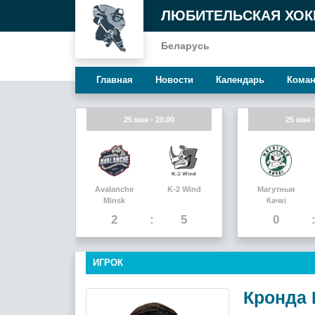
ЛЮБИТЕЛЬСКАЯ ХОК
Беларусь
Главная
Новости
Календарь
Кома
25 мая - 20.00
25 мая -
Avalanche
K-2 Wind
Магутныя
Minsk
Качкi
2
5
0
ИГРОК
Кронда 