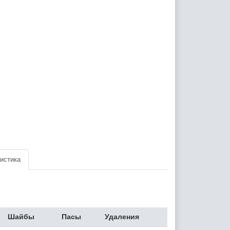
истика
Шайбы
Пасы
Удаления