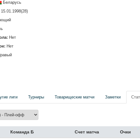
Беларусь
15.01.1998(28)
ающий
ль
ола:
Нет
ое:
Нет
равый
угие лиги
Турниры
Товарищеские матчи
Заметки
Стат
Команда Б
Счет матча
Очки