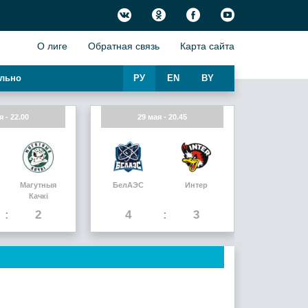
О лиге
Обратная связь
Карта сайта
льно
РУ
EN
BY
я - 22.00
29 мая - 20.45
Магутныя
БелАЭС
Интер
Качкi
2
4
3