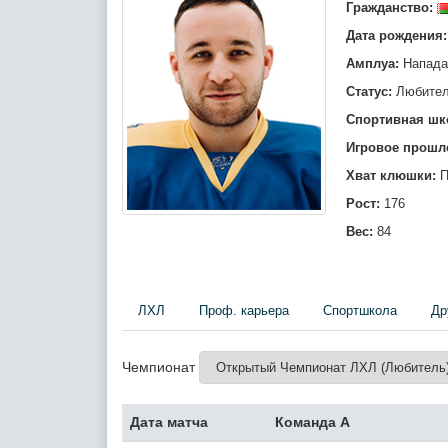
Гражданство:
Дата рождения:
Амплуа:
Напад
Статус:
Любите
Спортивная шк
Игровое прошл
Хват клюшки:
П
Рост:
176
Вес:
84
ЛХЛ
Проф. карьера
Спортшкола
Др
Чемпионат
Дата матча
Команда А