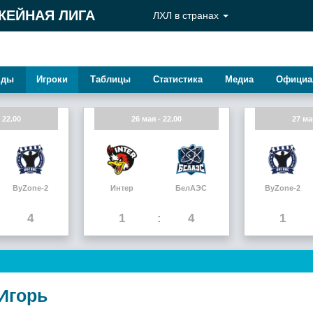
КЕЙНАЯ ЛИГА
ЛХЛ в странах
нды
Игроки
Таблицы
Статистика
Медиа
Официа
 22.00
26 мая - 22.00
27 ма
ByZone-2
Интер
БелАЭС
ByZone-2
4
1
4
1
Игорь